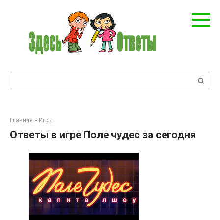
Перейти
к
контенту
Поиск:
Главная
»
Игры
Ответы в игре Поле чудес за сегодня