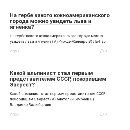
На гербе какого южноамериканского
города можно увидеть льва и
ягненка?
На гербе какого южноамериканского города можно
увидеть льва и ягненка? А) Рио-де-Жанейро В) Ла-Пас
Игры
0
Какой альпинист стал первым
представителем СССР, покорившем
Эверест?
Какой альпинист стал первым представителем СССР,
покорившем Эверест? А) Анатолий Букреев В)
Владимир Балыбердин
Игры
0