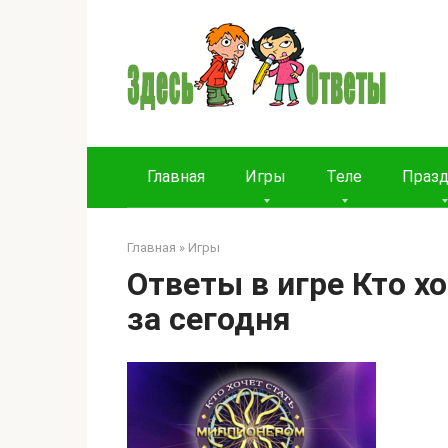
Перейти
к
контенту
Главная
Игры
Теле
Праз
Главная
»
Игры
Ответы в игре Кто х
за сегодня