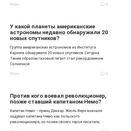
Игры
0
У какой планеты американские
астрономы недавно обнаружили 20
новых спутников?
Группа американских астрономов из Института
Карнеги обнаружила 20 новых спутников Сатурна.
Таким образом газовый гигант стал рекордсменом
Солнечной
Игры
0
Против кого воевал революционер,
позже ставший капитаном Немо?
Капитан Немо – принц Даккар. Жюль Верн вначале
задумал капитана Немо как польского
революционера, но позже своего героя писатель