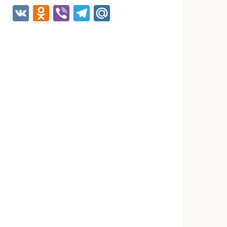
VK
Odnoklassniki
Viber
Telegram
Mail.Ru