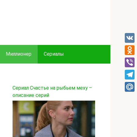
VK
Миллионер
Сериалы
Odnok
Viber
Tele
Сериал Счастье на рыбьем меху –
описание серий
Mail.