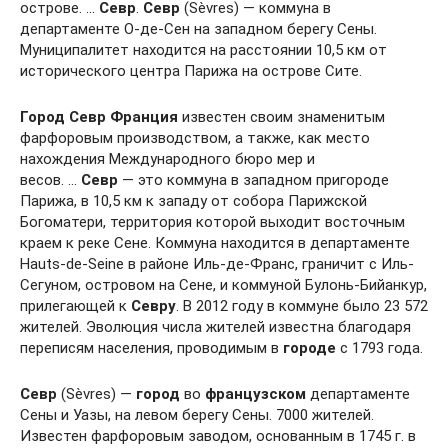
острове. …
Севр
.
Севр
(Sèvres) — коммуна в
департаменте О-де-Сен на западном берегу Сены.
Муниципалитет находится на расстоянии 10,5 км от
исторического центра Парижа на острове Сите.
Город
Севр
Франция
известен своим знаменитым
фарфоровым производством, а также, как место
нахождения Международного бюро мер и
весов. …
Севр
— это коммуна в западном пригороде
Парижа, в 10,5 км к западу от собора Парижской
Богоматери, территория которой выходит восточным
краем к реке Сене. Коммуна находится в департаменте
Hauts-de-Seine в районе Иль-де-Франс, граничит с Иль-
Сегуном, островом на Сене, и коммуной Булонь-Бийанкур,
прилегающей к
Севру
. В 2012 году в коммуне было 23 572
жителей. Эволюция числа жителей известна благодаря
переписям населения, проводимым в
городе
с 1793 года.
Севр
(Sèvres) —
город
во
французском
департаменте
Сены и Уазы, на левом берегу Сены. 7000 жителей.
Известен фарфоровым заводом, основанным в 1745 г. в