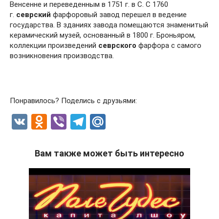
Венсенне и переведенным в 1751 г. в С. С 1760
г.
севрский
фарфоровый завод перешел в ведение
государства. В зданиях завода помещаются знаменитый
керамический музей, основанный в 1800 г. Броньяром,
коллекции произведений
севрского
фарфора с самого
возникновения производства.
Понравилось? Поделись с друзьями:
V
O
Vi
T
M
K
d
b
el
ail
n
er
e
.R
Вам также может быть интересно
o
gr
u
kl
a
a
m
ss