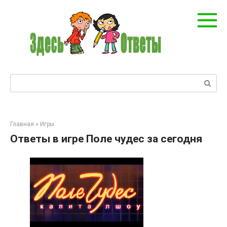
Перейти
к
контенту
Поиск:
Главная
»
Игры
Ответы в игре Поле чудес за сегодня