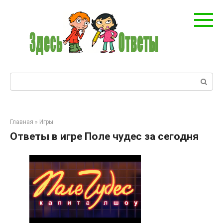
Перейти
к
контенту
Поиск:
Главная
»
Игры
Ответы в игре Поле чудес за сегодня