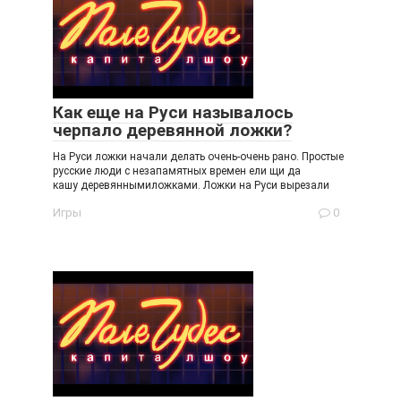
Как еще на Руси называлось
черпало деревянной ложки?
На Руси ложки начали делать очень-очень рано. Простые
русские люди с незапамятных времен ели щи да
кашу деревяннымиложками. Ложки на Руси вырезали
Игры
0