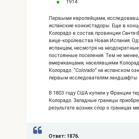
1914
Первыми европейцами, исследовавши
испанские конкистадоры. Еще в конц
Колорадо в состав провинции
Санта-
вице-королевства Новая Испания. Од
испанцам, несмотря на неодократные 
постоянные поселения. Тем не менее
американцами, населявшими Колорадо
Колорадо.
“Colorado”
на испанском озн
первым исследователям ландшафты 
В 1803 году США купили у Франции те
Колорадо. Западные границы приобре
результате возник спор о границах м
Ответ: 1876.