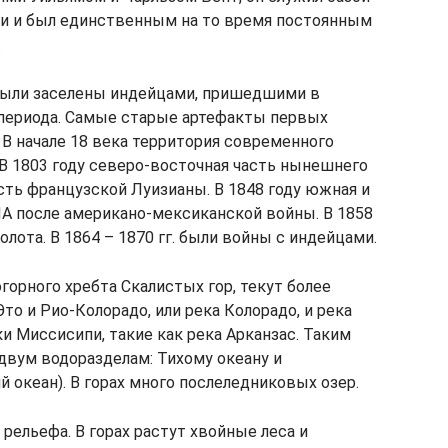
ми и был единственным на то время постоянным
.
 были заселены индейцами, пришедшими в
 периода. Самые старые артефакты первых
. В начале 18 века территория современного
 В 1803 году северо-восточная часть нынешнего
сть французской Луизианы. В 1848 году южная и
ША после американо-мексиканской войны. В 1858
ота. В 1864 – 1870 гг. были войны с индейцами.
горного хребта Скалистых гор, текут более
о и Рио-Колорадо, или река Колорадо, и река
и Миссисипи, такие как река Арканзас. Таким
двум водоразделам: Тихому океану и
 океан). В горах много послеледниковых озер.
 рельефа. В горах растут хвойные леса и