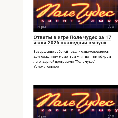
a
m
ss
ni
Игры
0
ki
Ответы в игре Поле чудес за 17
июля 2026 последний выпуск
Завершение рабочей недели ознаменовалось
долгожданным моментом – пятничным эфиром
легендарной программы “Поле чудес”.
Увлекательное
Игры
0