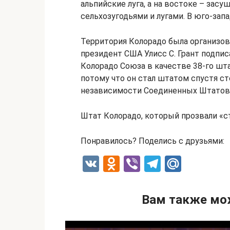
альпийские луга, а на востоке – зас
сельхозугодьями и лугами. В юго-зап
Территория Колорадо была организован
президент США Улисс С. Грант подпи
Колорадо Союза в качестве 38-го шт
потому что он стал штатом спустя с
независимости Соединенных Штатов
Штат Колорадо, который прозвали «ст
Понравилось? Поделись с друзьями:
V
O
Vi
T
M
K
d
b
el
ail
n
er
e
.R
Вам также мо
o
gr
u
kl
a