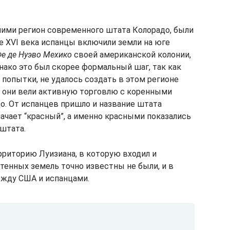
ми регион современного штата Колорадо, были
е XVI века испанцы включили земли на юге
Фе де Нуэво Мехико
своей американской колонии,
нако это был скорее формальный шаг, так как
попытки, не удалось создать в этом регионе
, они вели активную торговлю с коренными
. От испанцев пришло и название штата
ачает “красный”, а именно красными показались
штата.
рриторию Луизиана, в которую входил и
тенных земель точно известны не были, и в
ежду США и испанцами.