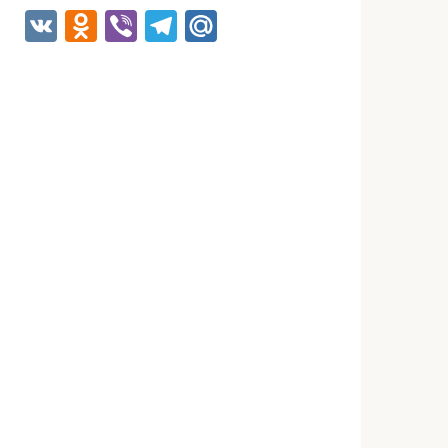
VK
Odnoklassniki
Viber
Telegram
Mail.Ru