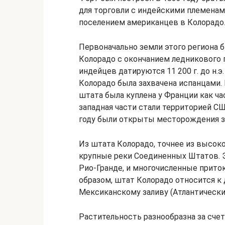
для торговли с индейскими племена
поселением американцев в Колорадо
Первоначально земли этого региона
Колорадо с окончанием ледникового
индейцев датируются 11 200 г. до н.э
Колорадо была захвачена испанцами.
штата была куплена у Франции как ча
западная части стали территорией С
году были открыты месторождения зол
Из штата Колорадо, точнее из высоко
крупные реки Соединенных Штатов. Эт
Рио-Гранде, и многочисленные приток
образом, штат Колорадо относится к 
Мексиканскому заливу (Атлантический
Растительность разнообразна за счет