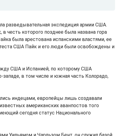
ала разведывательная экспедиция армии США.
 в честь которого позднее была названа гора
Пайка была арестована испанскими властями, ее
теста США Пайк и его люди были освобождены и
ежду США и Испанией, по которому США
о-западе, в том числе и южная часть Колорадо,
ались индецами, европейцы лишь создавали
 известных американских аванпостов того
меющий сегодня статус Национального
ями Уильямом и Чарльзом Бент, он служил базой