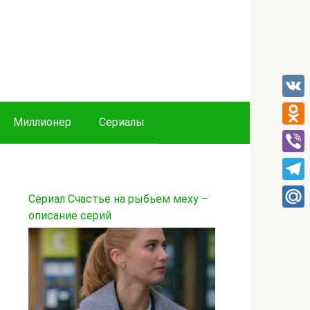
VK
Миллионер
Сериалы
Odnok
Viber
Tele
Сериал Счастье на рыбьем меху –
описание серий
Mail.