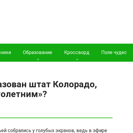
дники
Образование
Кроссворд
Поле чудес
азован штат Колорадо,
толетним»?
ей собрались у голубых экранов, ведь в эфире