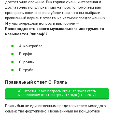
достаточно сложные. Викторина очень интересная и
достаточно популярная, мы же просто помогаем вам
проверить свои знания и убедиться, что вы выбрали
правильный вариант ответа, из четырех предложенных.
И у нас очередной вопрос в викторине —
Разновидность какого музыкального инструмента
называется “жираф”?
A. контрабас
B. арфа
C. рояль
D. труба
Правильный ответ С. Рояль
Ответы на все вопросы игры Кто хочет стать
миллионером от 11 ноября 2017 года (11.11.2017)
Рояль был не единственным представителем молодого
семейства фортепиано. Незаменимый на концертной