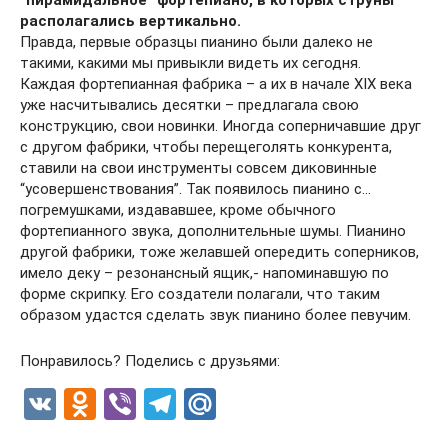
“пирамидальное” фортепиано, в которых струны
располагались вертикально.
Правда, первые образцы пианино были далеко не
такими, какими мы привыкли видеть их сегодня.
Каждая фортепианная фабрика – а их в начале XIX века
уже насчитывались десятки – предлагала свою
конструкцию, свои новинки. Иногда соперничавшие друг
с другом фабрики, чтобы перещеголять конкурента,
ставили на свои инструменты совсем диковинные
“усовершенствования”. Так появилось пианино с…
погремушками, издававшее, кроме обычного
фортепианного звука, дополнительные шумы. Пианино
другой фабрики, тоже желавшей опередить соперников,
имело деку – резонансный ящик,- напоминавшую по
форме скрипку. Его создатели полагали, что таким
образом удастся сделать звук пианино более певучим.
Понравилось? Поделись с друзьями:
V
O
Vi
T
M
K
d
b
el
ail