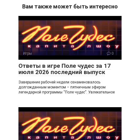
n
er
e
.R
Вам также может быть интересно
o
gr
u
kl
a
a
m
ss
ni
Игры
0
ki
Ответы в игре Поле чудес за 17
июля 2026 последний выпуск
Завершение рабочей недели ознаменовалось
долгожданным моментом – пятничным эфиром
легендарной программы “Поле чудес”. Увлекательное