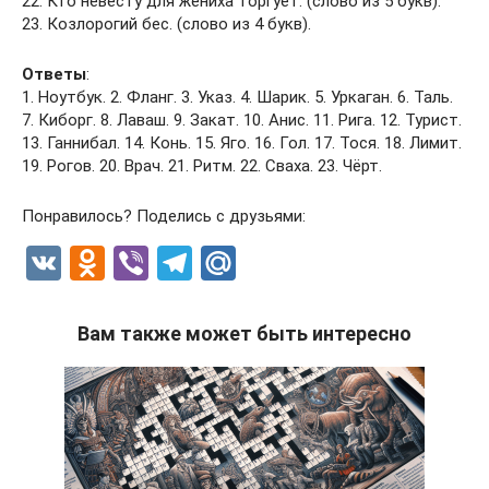
22. Кто невесту для жениха торгует. (слово из 5 букв).
23. Козлорогий бес. (слово из 4 букв).
Ответы
:
1. Ноутбук. 2. Фланг. 3. Указ. 4. Шарик. 5. Уркаган. 6. Таль.
7. Киборг. 8. Лаваш. 9. Закат. 10. Анис. 11. Рига. 12. Турист.
13. Ганнибал. 14. Конь. 15. Яго. 16. Гол. 17. Тося. 18. Лимит.
19. Рогов. 20. Врач. 21. Ритм. 22. Сваха. 23. Чёрт.
Понравилось? Поделись с друзьями:
V
O
Vi
T
M
K
d
b
el
ail
n
er
e
.R
Вам также может быть интересно
o
gr
u
kl
a
a
m
ss