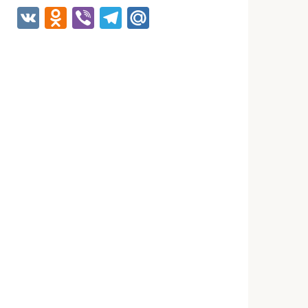
VK
Odnoklassniki
Viber
Telegram
Mail.Ru