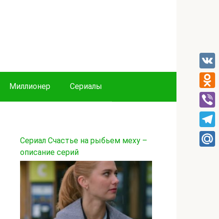
VK
Миллионер
Сериалы
Odnok
Viber
Tele
Сериал Счастье на рыбьем меху –
описание серий
Mail.