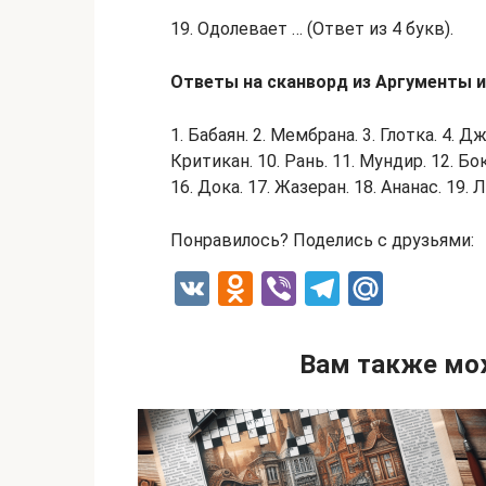
19. Одолевает … (Ответ из 4 букв).
Ответы на сканворд из Аргументы и 
1. Бабаян. 2. Мембрана. 3. Глотка. 4. Дж
Критикан. 10. Рань. 11. Мундир. 12. Бо
16. Дока. 17. Жазеран. 18. Ананас. 19. 
Понравилось? Поделись с друзьями:
V
O
Vi
T
M
K
d
b
el
ail
n
er
e
.R
Вам также мо
o
gr
u
kl
a
a
m