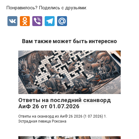
Понравилось? Поделись с друзьями:
V
O
Vi
T
M
K
d
b
el
ail
n
er
e
.R
Вам также может быть интересно
o
gr
u
kl
a
a
m
ss
ni
Кроссворд
0
ki
Ответы на последний сканворд
АиФ 26 от 01.07.2026
Ответы на сканворд из АиФ 26 2026 (1 07 2026) 1.
Эстрадная певица Роксана