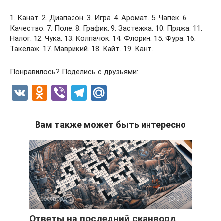
1. Канат. 2. Диапазон. 3. Игра. 4. Аромат. 5. Чапек. 6.
Качество. 7. Поле. 8. График. 9. Застежка. 10. Пряжа. 11.
Налог. 12. Чука. 13. Колпачок. 14. Флорин. 15. Фура. 16.
Такелаж. 17. Маврикий. 18. Кайт. 19. Кант.
Понравилось? Поделись с друзьями:
V
O
Vi
T
M
K
d
b
el
ail
n
er
e
.R
Вам также может быть интересно
o
gr
u
kl
a
a
m
ss
ni
Кроссворд
0
ki
Ответы на последний сканворд