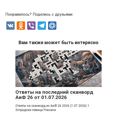
Понравилось? Поделись с друзьями:
V
O
Vi
T
M
K
d
b
el
ail
n
er
e
.R
Вам также может быть интересно
o
gr
u
kl
a
a
m
ss
ni
Кроссворд
0
ki
Ответы на последний сканворд
АиФ 26 от 01.07.2026
Ответы на сканворд из АиФ 26 2026 (1 07 2026) 1.
Эстрадная певица Роксана