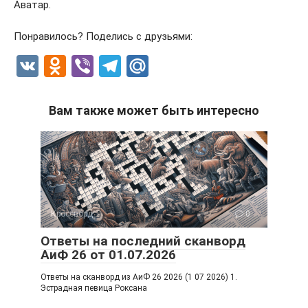
Аватар.
Понравилось? Поделись с друзьями:
V
O
Vi
T
M
K
d
b
el
ail
n
er
e
.R
Вам также может быть интересно
o
gr
u
kl
a
a
m
ss
ni
Кроссворд
0
ki
Ответы на последний сканворд
АиФ 26 от 01.07.2026
Ответы на сканворд из АиФ 26 2026 (1 07 2026) 1.
Эстрадная певица Роксана