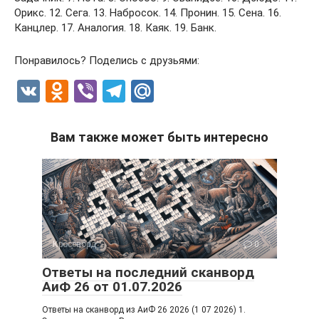
Орикс. 12. Сега. 13. Набросок. 14. Пронин. 15. Сена. 16.
Канцлер. 17. Аналогия. 18. Каяк. 19. Банк.
Понравилось? Поделись с друзьями:
V
O
Vi
T
M
K
d
b
el
ail
n
er
e
.R
Вам также может быть интересно
o
gr
u
kl
a
a
m
ss
ni
Кроссворд
0
ki
Ответы на последний сканворд
АиФ 26 от 01.07.2026
Ответы на сканворд из АиФ 26 2026 (1 07 2026) 1.