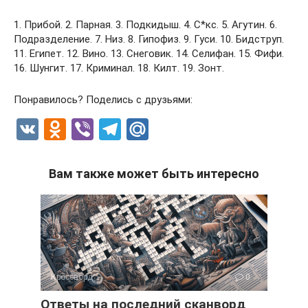
1. Прибой. 2. Парная. 3. Подкидыш. 4. С*кс. 5. Агутин. 6.
Подразделение. 7. Низ. 8. Гипофиз. 9. Гуси. 10. Бидструп.
11. Египет. 12. Вино. 13. Снеговик. 14. Селифан. 15. Фифи.
16. Шунгит. 17. Криминал. 18. Килт. 19. Зонт.
Понравилось? Поделись с друзьями:
V
O
Vi
T
M
K
d
b
el
ail
n
er
e
.R
Вам также может быть интересно
o
gr
u
kl
a
a
m
ss
ni
Кроссворд
0
ki
Ответы на последний сканворд