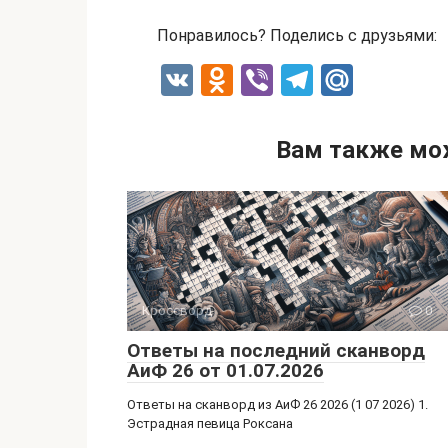
Понравилось? Поделись с друзьями:
V
O
Vi
T
M
K
d
b
el
ail
n
er
e
.R
Вам также мо
o
gr
u
kl
a
a
m
ss
ni
Кроссворд
0
ki
Ответы на последний сканворд
АиФ 26 от 01.07.2026
Ответы на сканворд из АиФ 26 2026 (1 07 2026) 1.
Эстрадная певица Роксана