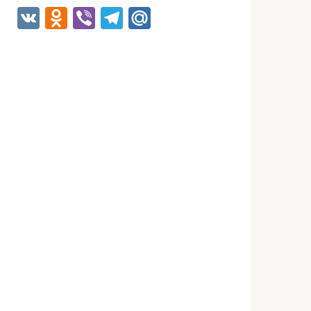
VK
Odnoklassniki
Viber
Telegram
Mail.Ru