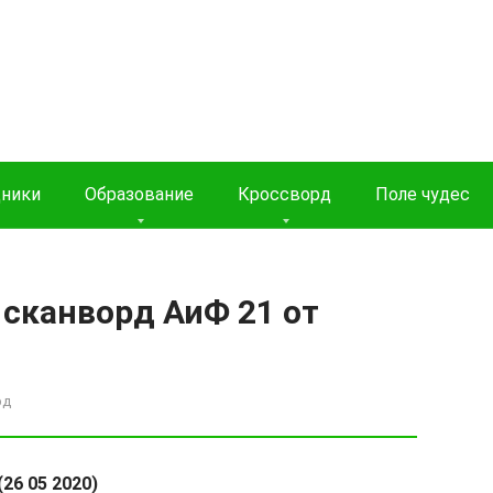
дники
Образование
Кроссворд
Поле чудес
 сканворд АиФ 21 от
рд
26 05 2020)