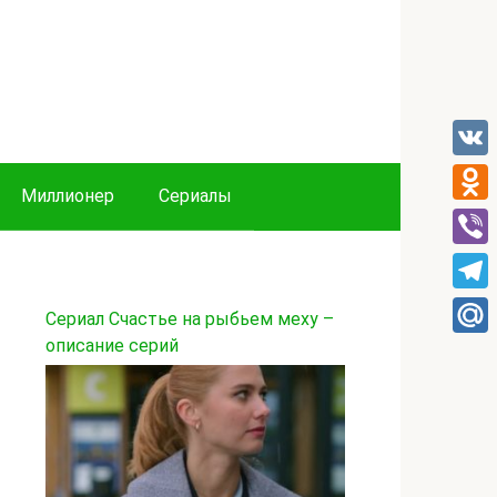
VK
Миллионер
Сериалы
Odnok
Viber
Tele
Сериал Счастье на рыбьем меху –
описание серий
Mail.