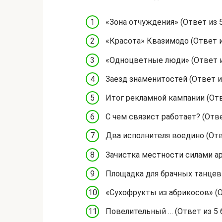
«Зона отчуждения» (Ответ из 5
«Красота» Квазимодо (Ответ из
«Одноцветные люди» (Ответ из
Заезд знаменитостей (Ответ из
Итог рекламной кампании (Отве
С чем связист работает? (Отве
Два исполнителя воедино (Отве
Зачистка местности силами арт
Площадка для брачных танцев г
«Сухофрукты из абрикосов» (От
Повелительный … (Ответ из 5 б