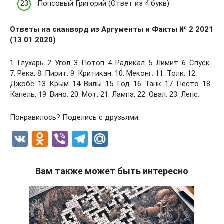
Попсовый Григорий (Ответ из 4 букв).
Ответы на сканворд из Аргументы и Факты № 2 2021
(13 01 2020)
1. Глухарь. 2. Угол. 3. Потоп. 4. Радикал. 5. Лимит. 6. Спуск.
7. Река. 8. Пирит. 9. Критикан. 10. Меконг. 11. Толк. 12.
Джобс. 13. Крым. 14. Вилы. 15. Год. 16. Танк. 17. Песто. 18.
Капель. 19. Вино. 20. Мот. 21. Лампа. 22. Овал. 23. Лепс.
Понравилось? Поделись с друзьями:
V
O
Vi
T
M
K
d
b
el
ail
n
er
e
.R
Вам также может быть интересно
o
gr
u
kl
a
a
m