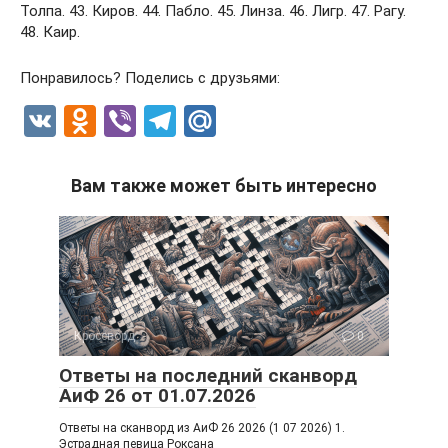
Толпа. 43. Киров. 44. Пабло. 45. Линза. 46. Лигр. 47. Рагу.
48. Каир.
Понравилось? Поделись с друзьями:
V
O
Vi
T
M
K
d
b
el
ail
n
er
e
.R
Вам также может быть интересно
o
gr
u
kl
a
a
m
ss
ni
Кроссворд
0
ki
Ответы на последний сканворд
АиФ 26 от 01.07.2026
Ответы на сканворд из АиФ 26 2026 (1 07 2026) 1.
Эстрадная певица Роксана