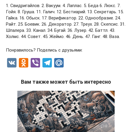
1. Свидригайлов. 2. Вакуум. 4. Лаплас. 5. Беда 6. Люкс. 7.
Гойя. 8. Груша. 11. Галич. 12. Бестиарий. 13. Секретарь. 15.
Гайка. 16. Обыск. 17. Верификатор. 22. Однообразие. 24.
Райт. 25. Боевик. 26. Декоратор. 27. Треух. 28. Скепсис. 31.
Шпалера. 33. Канал. 34. Бугай. 36. Лузер. 42. Баттл. 43.
Холмс. 44. Совет. 45. Жеймо. 46. День. 47. Ганг. 48. Ваза.
Понравилось? Поделись с друзьями:
V
O
Vi
T
M
K
d
b
el
ail
n
er
e
.R
Вам также может быть интересно
o
gr
u
kl
a
a
m
ss
ni
Кроссворд
0