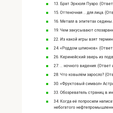
13. Брат Эркюля Пуаро. (Ответ 
15. Оттеночная … для лица. (Отв
16. Металл в эпитетах седины. 
19. Чем закусывают спозаранку
22. Из какой игры взят термин 
24. «Роддом шпионов». (Ответ 
26. Керинейский зверь из подви
27. … ночного видения. (Ответ и
28. Что ковылём заросло? (Отв
30. «Фруктовый символ» Астрах
33. Обозреватель страниц в инт
34. Когда её попросили написа
небогатого нефтепромышленник