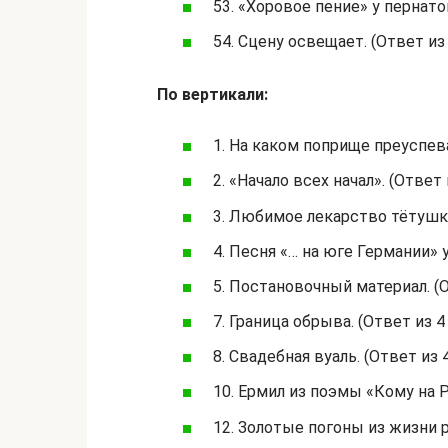
53. «Хоровое пение» у пернатой
54. Сцену освещает. (Ответ из 
По вертикали:
1. На каком поприще преуспева
2. «Начало всех начал». (Ответ 
3. Любимое лекарство тётушки
4. Песня «… на юге Германии» у
5. Постановочный материал. (О
7. Граница обрыва. (Ответ из 4 
8. Свадебная вуаль. (Ответ из 4
10. Ермил из поэмы «Кому на Р
12. Золотые погоны из жизни р