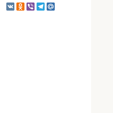
VK
Odnoklassniki
Viber
Telegram
Mail.Ru