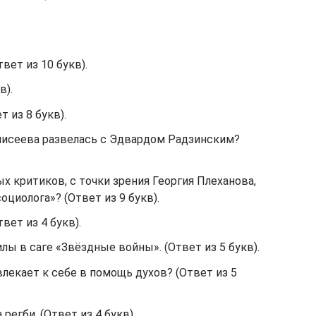
вет из 10 букв).
в).
 из 8 букв).
Елисеева развелась с Эдвардом Радзинским?
ых критиков, с точки зрения Георгия Плеханова,
оциолога»? (Ответ из 9 букв).
вет из 4 букв).
лы в саге «Звёздные войны». (Ответ из 5 букв).
лекает к себе в помощь духов? (Ответ из 5
 регби. (Ответ из 4 букв).