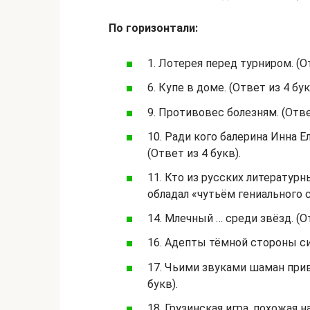
По горизонтали:
1. Лотерея перед турниром. (От
6. Купе в доме. (Ответ из 4 бук
9. Противовес болезням. (Ответ
10. Ради кого балерина Инна 
(Ответ из 4 букв).
11. Кто из русских литературн
обладал «чутьём гениального с
14. Млечный … среди звёзд. (От
16. Адепты тёмной стороны си
17. Чьими звуками шаман прив
букв).
18. Грузинская игра, похожая на