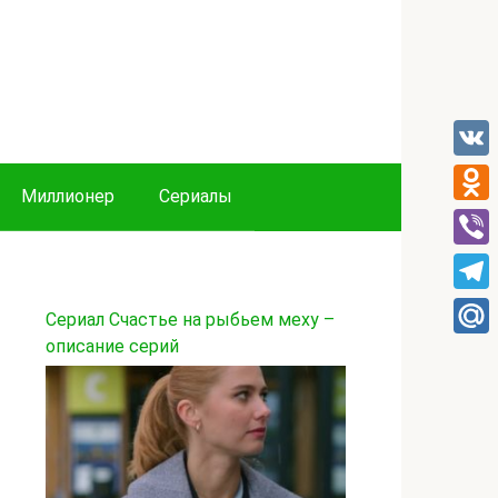
VK
Миллионер
Сериалы
Odnok
Viber
Tele
Сериал Счастье на рыбьем меху –
описание серий
Mail.