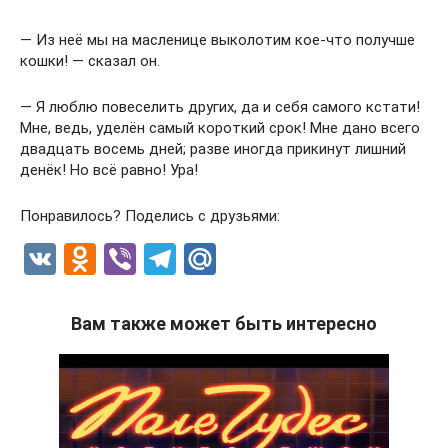
— Из неё мы на масленице выколотим кое-что получше
кошки! — сказал он.
— Я люблю повеселить других, да и себя самого кстати!
Мне, ведь, уделён самый короткий срок! Мне дано всего
двадцать восемь дней; разве иногда прикинут лишний
денёк! Но всё равно! Ура!
Понравилось? Поделись с друзьями:
V
O
Vi
T
M
K
d
b
el
ail
n
er
e
.R
Вам также может быть интересно
o
gr
u
kl
a
a
m