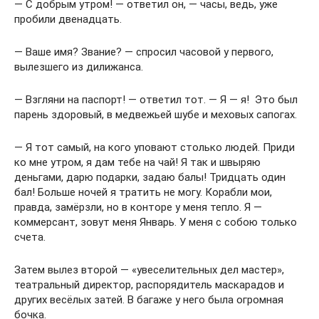
— С добрым утром! — ответил он, — часы, ведь, уже
пробили двенадцать.
— Ваше имя? Звание? — спросил часовой у первого,
вылезшего из дилижанса.
— Взгляни на паспорт! — ответил тот. — Я — я! Это был
парень здоровый, в медвежьей шубе и меховых сапогах.
— Я тот самый, на кого уповают столько людей. Приди
ко мне утром, я дам тебе на чай! Я так и швыряю
деньгами, дарю подарки, задаю балы! Тридцать один
бал! Больше ночей я тратить не могу. Корабли мои,
правда, замёрзли, но в конторе у меня тепло. Я —
коммерсант, зовут меня Январь. У меня с собою только
счета.
Затем вылез второй — «увеселительных дел мастер»,
театральный директор, распорядитель маскарадов и
других весёлых затей. В багаже у него была огромная
бочка.