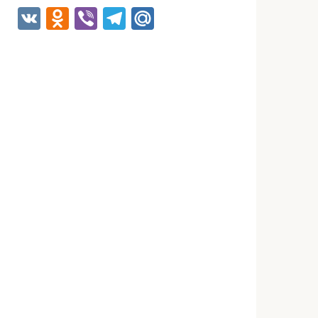
VK
Odnoklassniki
Viber
Telegram
Mail.Ru