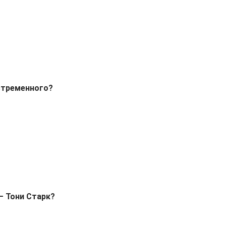
стременного?
– Тони Старк?