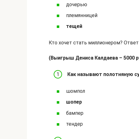
дочерью
племянницей
тещей
Кто хочет стать миллионером? Ответ
(Выигрыш Дениса Калдаева – 5000 р
Как называют полотняную су
шомпол
шопер
бампер
тендер