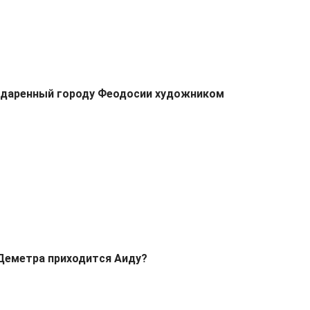
одаренный городу Феодосии художником
Деметра приходится Аиду?