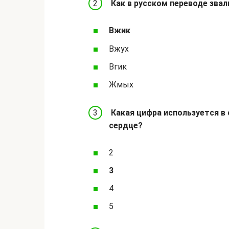
Как в русском переводе звали
Вжик
Вжух
Вгик
Жмых
Какая цифра используется в
сердце?
2
3
4
5