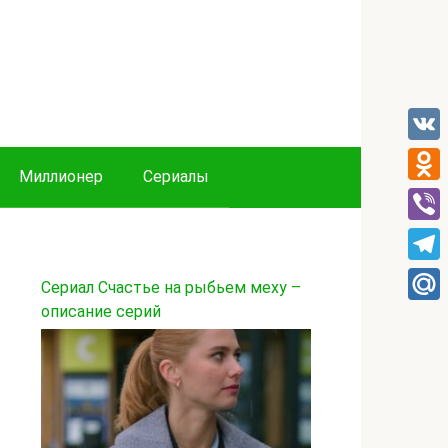
VK
Миллионер
Сериалы
Odnok
Viber
Tele
Сериал Счастье на рыбьем меху –
описание серий
Mail.