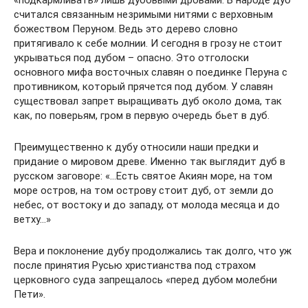
«подкармливать» лишь дубовыми дровами. В народе дуб
считался связанным незримыми нитями с верховным
божеством Перуном. Ведь это дерево словно
притягивало к себе молнии. И сегодня в грозу не стоит
укрываться под дубом – опасно. Это отголоски
основного мифа восточных славян о поединке Перуна с
противником, который прячется под дубом. У славян
существовал запрет выращивать дуб около дома, так
как, по поверьям, гром в первую очередь бьет в дуб.
Преимущественно к дубу относили наши предки и
придание о мировом древе. Именно так выглядит дуб в
русском заговоре: «…Есть святое Акиян море, на том
море остров, на том острову стоит дуб, от земли до
небес, от востоку и до западу, от молода месяца и до
ветху…»
Вера и поклонение дубу продолжались так долго, что уж
после принятия Русью христианства под страхом
церковного суда запрещалось «перед дубом молебни
Пети».