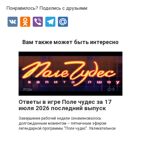
Понравилось? Поделись с друзьями:
V
O
Vi
T
M
K
d
b
el
ail
n
er
e
.R
Вам также может быть интересно
o
gr
u
kl
a
a
m
ss
ni
Игры
0
ki
Ответы в игре Поле чудес за 17
июля 2026 последний выпуск
Завершение рабочей недели ознаменовалось
долгожданным моментом – пятничным эфиром
легендарной программы “Поле чудес”. Увлекательное