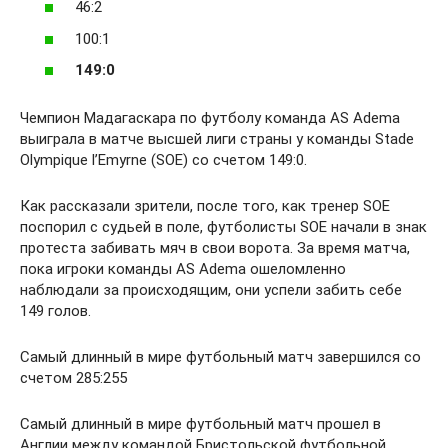
46:2
100:1
149:0
Чемпион Мадагаскара по футболу команда AS Adema
выиграла в матче высшей лиги страны у команды Stade
Olympique l’Emyrne (SOE) со счетом 149:0.
Как рассказали зрители, после того, как тренер SOE
поспорил с судьей в поле, футболисты SOE начали в знак
протеста забивать мяч в свои ворота. За время матча,
пока игроки команды AS Adema ошеломленно
наблюдали за происходящим, они успели забить себе
149 голов.
Самый длинный в мире футбольный матч завершился со
счетом 285:255
Самый длинный в мире футбольный матч прошел в
Англии между командой Бристольской футбольной