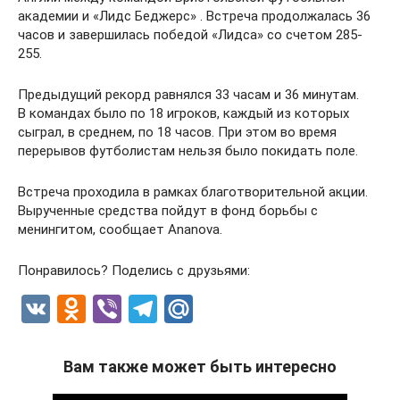
академии и «Лидс Беджерс» . Встреча продолжалась 36
часов и завершилась победой «Лидса» со счетом 285-
255.
Предыдущий рекорд равнялся 33 часам и 36 минутам.
В командах было по 18 игроков, каждый из которых
сыграл, в среднем, по 18 часов. При этом во время
перерывов футболистам нельзя было покидать поле.
Встреча проходила в рамках благотворительной акции.
Вырученные средства пойдут в фонд борьбы с
менингитом, сообщает Ananova.
Понравилось? Поделись с друзьями:
V
O
Vi
T
M
K
d
b
el
ail
n
er
e
.R
Вам также может быть интересно
o
gr
u