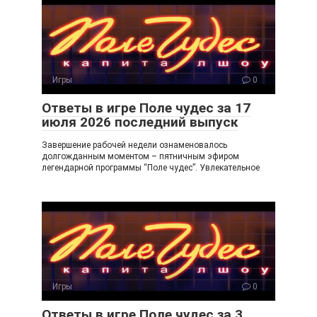
kl
a
a
m
ss
ni
Игры
0
ki
Ответы в игре Поле чудес за 17
июля 2026 последний выпуск
Завершение рабочей недели ознаменовалось
долгожданным моментом – пятничным эфиром
легендарной программы “Поле чудес”. Увлекательное
Игры
0
Ответы в игре Поле чудес за 3