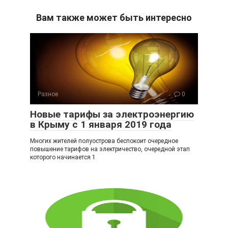
K
d
b
el
ail
n
er
e
.R
Вам также может быть интересно
o
gr
u
kl
a
a
m
ss
ni
Разное
0
ki
Новые тарифы за электроэнергию
в Крыму с 1 января 2019 года
Многих жителей полуострова беспокоит очередное
повышение тарифов на электричество, очередной этап
которого начинается 1