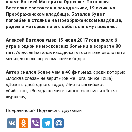
храме Божией Матери на Ордынке. Похороны
Баталова состоятся в понедельник, 19 июня, на
Преображенском кладбище. Баталов будет
погребен в столице на Преображенском кладбище,
рядом с матерью по его собственному желанию.
Алексей Баталов умер 15 июня 2017 года около 6
утра в одной из московских больниц в возрасте 88
лет.
Алексей Баталов находился в госпитале около пяти
месяцев после перелома шейки бедра.
Актер снялся более чем в 40 фильмах
, среди которых
«Москва слезам не верит» (он же Гога, он же Гоша),
«Девять дней одного года», «Чисто английское
убийство», «Звезда пленительного счастья» и «Летят
журавли»,.
Понравилось? Поделись с друзьями:
V
O
Vi
T
M