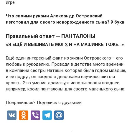
игре:
Что своими руками Александр Островский
изготовил для своего новорожденного сына? 9 букв
Правильный ответ — ПАНТАЛОНЫ
«Я ЕЩЁ И ВЫШИВАТЬ МОГУ, И НА МАШИНКЕ ТОЖЕ…»
Ещё один интересный факт из жизни Островского – его
любовь к рукоделию. Проводя в детстве много времени
в компании сестры Наташи, которая была годом младше,
и ее подруг, он заодно с девочками научился шить и
кроить. Это умение драматург использовал и позднее:
например, кроил панталоны для своего маленького сына.
Понравилось? Поделись с друзьями:
V
O
Vi
T
M
K
d
b
el
ail