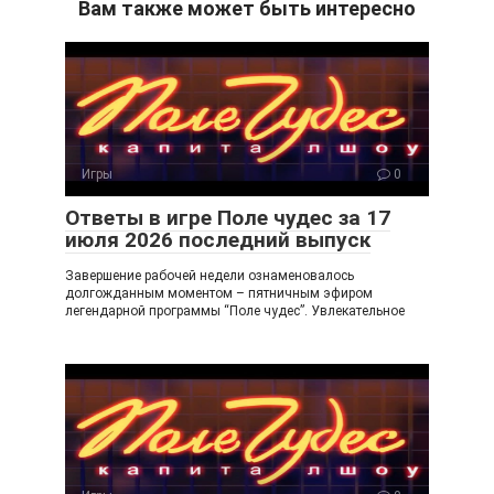
n
er
e
.R
Вам также может быть интересно
o
gr
u
kl
a
a
m
ss
ni
Игры
0
ki
Ответы в игре Поле чудес за 17
июля 2026 последний выпуск
Завершение рабочей недели ознаменовалось
долгожданным моментом – пятничным эфиром
легендарной программы “Поле чудес”. Увлекательное