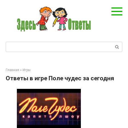
Перейти
к
контенту
Поиск:
Главная
»
Игры
Ответы в игре Поле чудес за сегодня