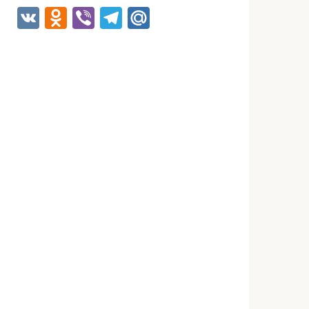
VK
Odnoklassniki
Viber
Telegram
Mail.Ru