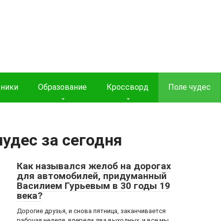
дники
Образование
Кроссворд
Поле чудес
чудес за сегодня
Как назывался желоб на дорогах
для автомобилей, придуманный
Василием Гурьевым в 30 годы 19
века?
Дорогие друзья, и снова пятница, заканчивается
рабочая неделя, впереди два выходных, и все мы