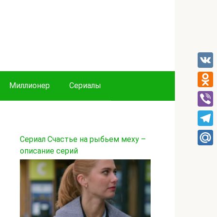
VK
Миллионер
Сериалы
Odnok
Viber
Tele
Сериал Счастье на рыбьем меху –
описание серий
Mail.