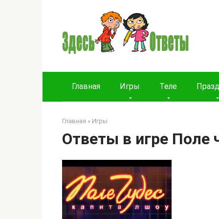
Перейти
к
контенту
Главная
Игры
Теле
Праз
Главная
»
Игры
Ответы в игре Поле 