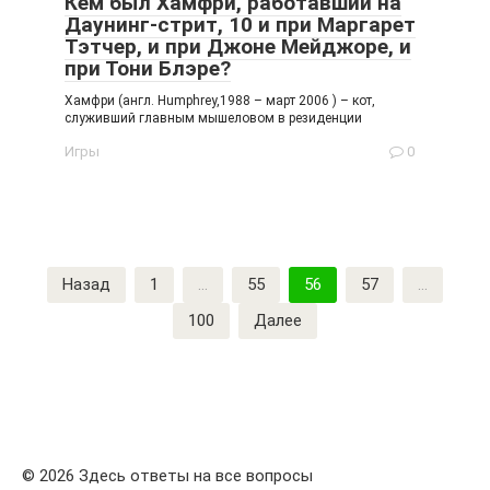
Кем был Хамфри, работавший на
Даунинг-стрит, 10 и при Маргарет
Тэтчер, и при Джоне Мейджоре, и
при Тони Блэре?
Хамфри (англ. Humphrey,1988 – март 2006 ) – кот,
служивший главным мышеловом в резиденции
Игры
0
Пагинация
Назад
1
…
55
56
57
…
записей
100
Далее
© 2026 Здесь ответы на все вопросы