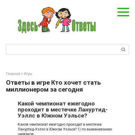
Перейти
к
контенту
Поиск:
Главная
»
Игры
Ответы в игре Кто хочет стать
миллионером за сегодня
Какой чемпионат ежегодно
проходит в местечке Лануртид-
Уэллс в Южном Уэльсе?
Какой чемпионат ежегодно проходит в местечке
Лануртид-Уэллс в Южном Уэльсе? 1) по выманиванию
червяков