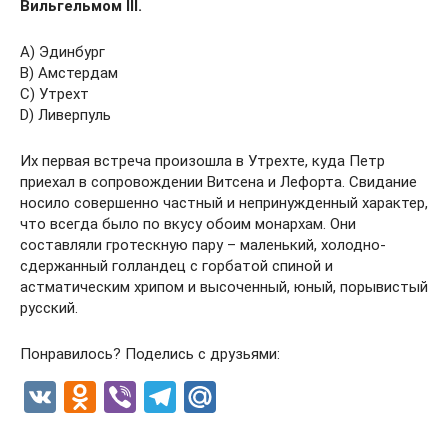
Вильгельмом III.
A) Эдинбург
B) Амстердам
C) Утрехт
D) Ливерпуль
Их первая встреча произошла в Утрехте, куда Петр
приехал в сопровождении Витсена и Лефорта. Свидание
носило совершенно частный и непринужденный характер,
что всегда было по вкусу обоим монархам. Они
составляли гротескную пару – маленький, холодно-
сдержанный голландец с горбатой спиной и
астматическим хрипом и высоченный, юный, порывистый
русский.
Понравилось? Поделись с друзьями:
V
O
Vi
T
M
K
d
b
el
ail