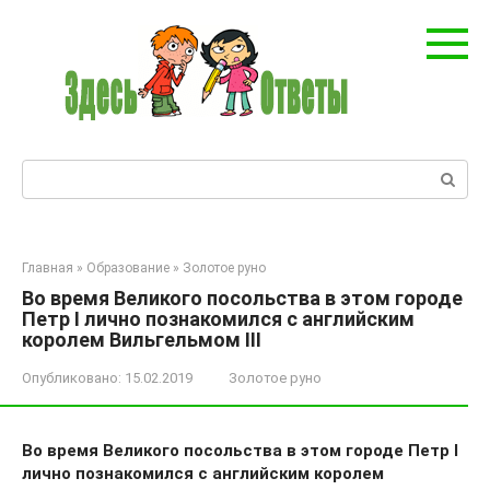
Перейти
к
контенту
Поиск:
Главная
»
Образование
»
Золотое руно
Во время Великого посольства в этом городе
Петр I лично познакомился с английским
королем Вильгельмом III
Опубликовано:
15.02.2019
Золотое руно
Во время Великого посольства в этом городе Петр I
лично познакомился с английским королем