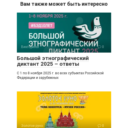
n
er
e
.R
Вам также может быть интересно
o
gr
u
kl
a
a
m
ss
ni
Викторины
0
ki
Большой этнографический
диктант 2025 – ответы
С 1 по 8 ноября 2025 г. во всех субъектах Российской
Федерации и зарубежных
Золотое руно
0