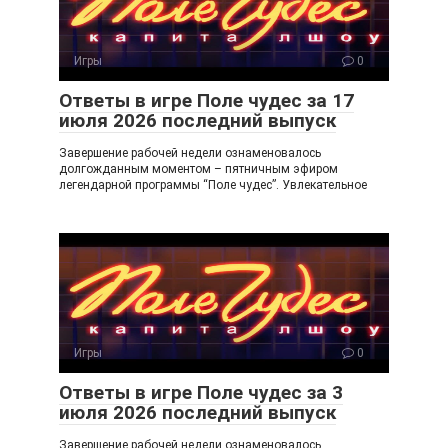
a
m
ss
ni
Игры
0
ki
Ответы в игре Поле чудес за 17
июля 2026 последний выпуск
Завершение рабочей недели ознаменовалось
долгожданным моментом – пятничным эфиром
легендарной программы “Поле чудес”. Увлекательное
Игры
0
Ответы в игре Поле чудес за 3
июля 2026 последний выпуск
Завершение рабочей недели ознаменовалось