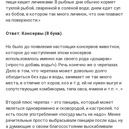
пищи кишит личинками. В рыбные дни обычно кормят
тухлой рыбой, сваренной в соленой воде; днем едят суп
из бобов, в котором так много личинок, что они плавают
на поверхности.»
Ответ: Консервы (8 букв).
Но было до появления настоящих консервов животное,
которое до наступления эпохи консервов
использовалось именно как своего рода «доширак»
(«просто добавь воды!»). Речь конечно же о черепахах.
Дело в том, что черепаха может довольно долго
обходиться без еды и воды, занимает не так много
места, в отличие от коров, коз и т.д. ей не нужен выгул и
сопутствующие комбикорма, типа овса, ячменя и т.п. <…>
Второй плюс черепах – это панцирь, который может
являться одновременно и сковородой, и кастрюлей, то
есть после употребления «посуду мыть не надо». Менее
рачительные просто выбрасывали панцири после еды, ну
а думающие о своем благосостоянии выскабливали