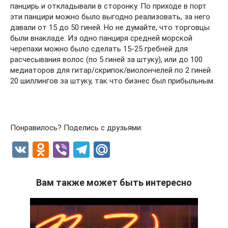
панцирь и откладывали в сторонку. По приходе в порт
эти панцири можно было выгодно реализовать, за него
давали от 15 до 50 гиней. Но не думайте, что торговцы
были внакладе. Из одно панциря средней морской
черепахи можно было сделать 15-25 гребней для
расчесывания волос (по 5 гиней за штуку), или до 100
медиаторов для гитар/скрипок/виолончелей по 2 гиней
20 шиллингов за штуку, так что бизнес был прибыльным.
Понравилось? Поделись с друзьями:
V
O
Vi
T
M
K
d
b
el
ail
n
er
e
.R
Вам также может быть интересно
o
gr
u
kl
a