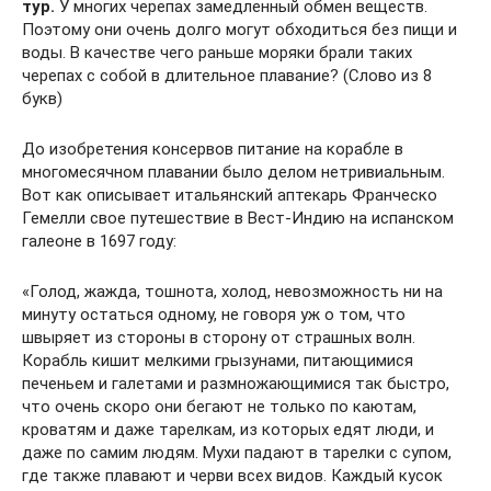
тур.
У многих черепах замедленный обмен веществ.
Поэтому они очень долго могут обходиться без пищи и
воды. В качестве чего раньше моряки брали таких
черепах с собой в длительное плавание? (Слово из 8
букв)
До изобретения консервов питание на корабле в
многомесячном плавании было делом нетривиальным.
Вот как описывает итальянский аптекарь Франческо
Гемелли свое путешествие в Вест-Индию на испанском
галеоне в 1697 году:
«Голод, жажда, тошнота, холод, невозможность ни на
минуту остаться одному, не говоря уж о том, что
швыряет из стороны в сторону от страшных волн.
Корабль кишит мелкими грызунами, питающимися
печеньем и галетами и размножающимися так быстро,
что очень скоро они бегают не только по каютам,
кроватям и даже тарелкам, из которых едят люди, и
даже по самим людям. Мухи падают в тарелки с супом,
где также плавают и черви всех видов. Каждый кусок