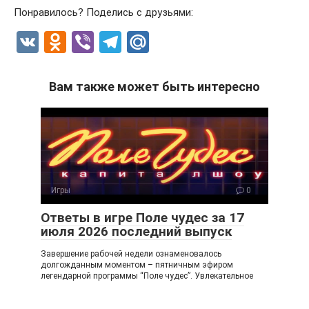
Понравилось? Поделись с друзьями:
V
O
Vi
T
M
K
d
b
el
ail
n
er
e
.R
Вам также может быть интересно
o
gr
u
kl
a
a
m
ss
ni
Игры
0
ki
Ответы в игре Поле чудес за 17
июля 2026 последний выпуск
Завершение рабочей недели ознаменовалось
долгожданным моментом – пятничным эфиром
легендарной программы “Поле чудес”. Увлекательное