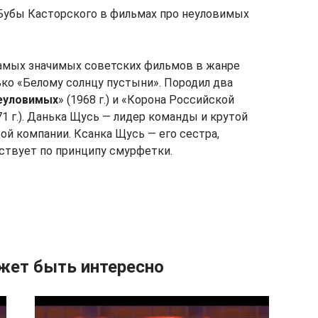
 Бубы Касторского в фильмах про неуловимых
самых значимых советских фильмов в жанре
ько «Белому солнцу пустыни». Породил два
еуловимых
» (1968 г.) и «Корона Российской
71 г.). Данька Щусь — лидер команды и крутой
той компании. Ксанка Щусь — его сестра,
тствует по принципу смурфетки.
жет быть интересно