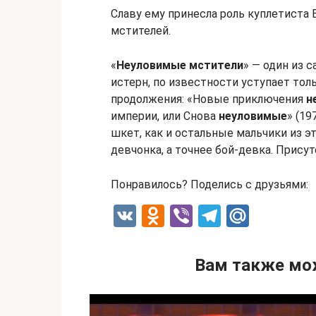
Славу ему принесла роль куплетиста
мстителей.
«
Неуловимые
мстители
» — один из 
истерн, по известности уступает тол
продолжения: «Новые приключения
н
империи, или Снова
неуловимые
» (19
шкет, как и остальные мальчики из э
девчонка, а точнее бой-девка. Прису
Понравилось? Поделись с друзьями:
V
O
Vi
T
M
K
d
b
el
ail
n
er
e
.R
Вам также мо
o
gr
u
kl
a