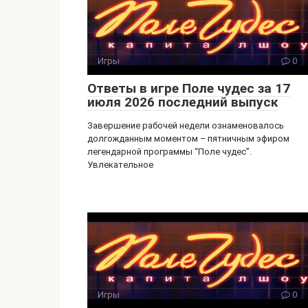
a
m
ss
ni
Игры
0
ki
Ответы в игре Поле чудес за 17
июля 2026 последний выпуск
Завершение рабочей недели ознаменовалось
долгожданным моментом – пятничным эфиром
легендарной программы “Поле чудес”.
Увлекательное
Игры
0