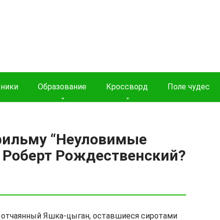
дники
Образование
Кроссворд
Поле чудес
 фильму “Неуловимые
е Роберт Рождественский?
 отчаянный Яшка-цыган, оставшиеся сиротами