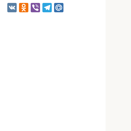
VK
Odnoklassniki
Viber
Telegram
Mail.Ru