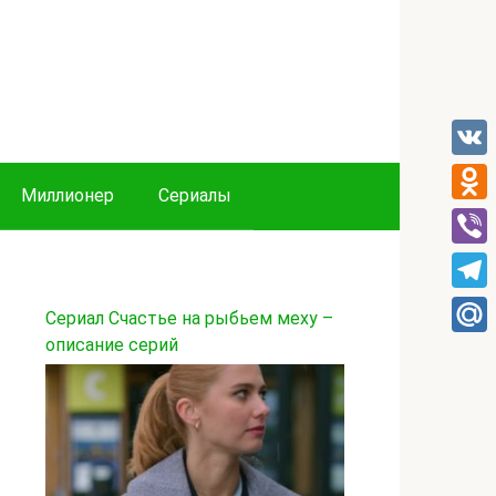
VK
Миллионер
Сериалы
Odnok
Viber
Tele
Сериал Счастье на рыбьем меху –
описание серий
Mail.