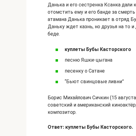
Данька и его сестренка Ксанка дали 
отомстить ему и его банде за смерть
атамана Данька проникает в отряд Бу
Даньку ждет казнь, но друзья на то и
беде.
куплеты Бубы Касторского
песню Яшки-цыгана
песенку о Сатане
“Бьют свинцовые ливни”
Борис Михайлович Сичкин (15 августа
советский и американский киноактёр,
композитор.
Ответ: куплеты Бубы Касторского.