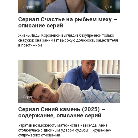
ss
ni
Сериалы
0
ki
Сериал Счастье на рыбьем меху –
описание серий
Жизнь Лиды Королёвой выглядит безупречной только
снаружи: она занимает высокую должность заместителя
в престижной
Сериалы
0
Сериал Синий камень (2025) –
содержание, описание серий
Утратив возможность материнства навсегда, Анна
столкнулась с двойным ударом судьбы – крушением
супружеских отношений