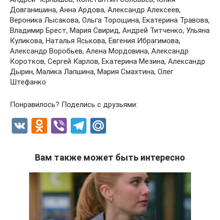
Довганишина, Анна Ардова, Александр Алексеев,
Вероника Лысакова, Ольга Торощина, Екатерина Травова,
Владимир Брест, Мария Свирид, Андрей Титченко, Ульяна
Куликова, Наталья Яськова, Евгения Ибрагимова,
Александр Воробьев, Алена Мордовина, Александр
Коротков, Сергей Карлов, Екатерина Мезина, Александр
Дырин, Малика Лапшина, Мария Смахтина, Олег
Штефанко
Понравилось? Поделись с друзьями:
V
O
Vi
T
M
K
d
b
el
ail
n
er
e
.R
Вам также может быть интересно
o
gr
u
kl
a
a
m