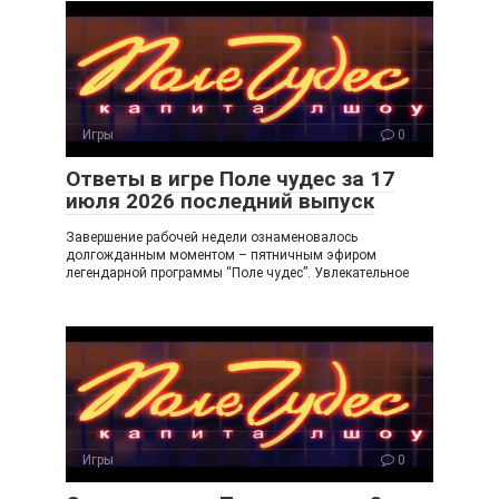
o
gr
u
kl
a
a
m
ss
ni
Игры
0
ki
Ответы в игре Поле чудес за 17
июля 2026 последний выпуск
Завершение рабочей недели ознаменовалось
долгожданным моментом – пятничным эфиром
легендарной программы “Поле чудес”. Увлекательное
Игры
0