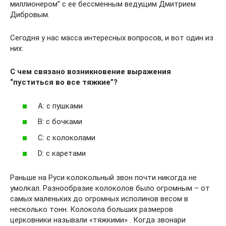
миллионером” с ее бессменным ведущим Дмитрием
Дибровым.
Сегодня у нас масса интересных вопросов, и вот один из
них:
С чем связано возникновение выражения
“пуститься во все тяжкие”?
A: с пушками
B: с бочками
C: с колоколами
D: с каретами
Раньше на Руси колокольный звон почти никогда не
умолкал. Разнообразие колоколов было огромным – от
самых маленьких до огромных исполинов весом в
несколько тонн. Колокола больших размеров
церковники называли «тяжкими» . Когда звонари