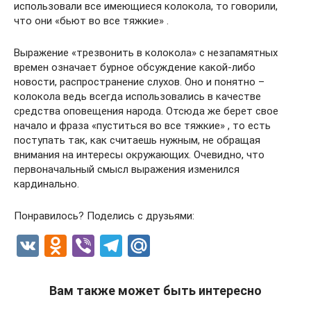
использовали все имеющиеся колокола, то говорили,
что они «бьют во все тяжкие» .
Выражение «трезвонить в колокола» с незапамятных
времен означает бурное обсуждение какой-либо
новости, распространение слухов. Оно и понятно –
колокола ведь всегда использовались в качестве
средства оповещения народа. Отсюда же берет свое
начало и фраза «пуститься во все тяжкие» , то есть
поступать так, как считаешь нужным, не обращая
внимания на интересы окружающих. Очевидно, что
первоначальный смысл выражения изменился
кардинально.
Понравилось? Поделись с друзьями:
V
O
Vi
T
M
K
d
b
el
ail
n
er
e
.R
Вам также может быть интересно