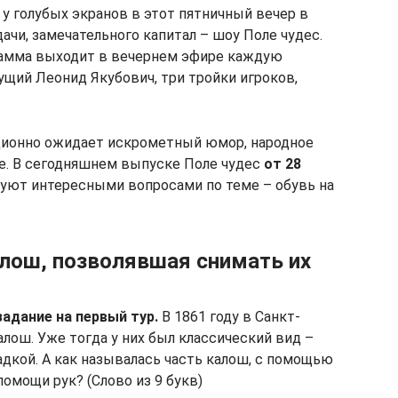
у голубых экранов в этот пятничный вечер в
чи, замечательного капитал – шоу Поле чудес.
грамма выходит в вечернем эфире каждую
ущий Леонид Якубович, три тройки игроков,
ционно ожидает искрометный юмор, народное
ое. В сегодняшнем выпуске Поле чудес
от 28
дуют интересными вопросами по теме – обувь на
алош, позволявшая снимать их
задание на первый тур.
В 1861 году в Санкт-
лош. Уже тогда у них был классический вид –
адкой. А как называлась часть калош, с помощью
омощи рук? (Слово из 9 букв)