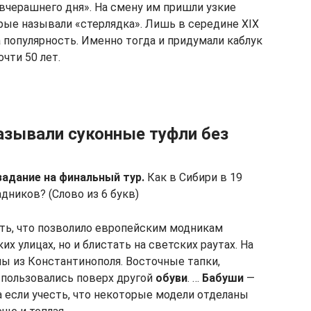
вчерашнего дня». На смену им пришли узкие
рые называли «стерлядка». Лишь в середине XIX
а популярность. Именно тогда и придумали каблук
чти 50 лет.
называли суконные туфли без
 задание на финальный тур.
Как в Сибири в 19
дников? (Слово из 6 букв)
ь, что позволило европейским модникам
их улицах, но и блистать на светских раутах. На
ы из Константинополя. Восточные тапки,
спользовались поверх другой
обуви
. …
Бабуши
—
 а если учесть, что некоторые модели отделаны