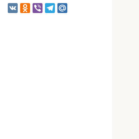
VK
Odnoklassniki
Viber
Telegram
Mail.Ru