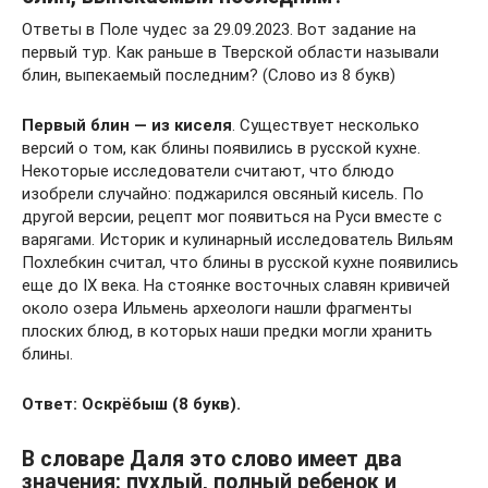
Ответы в Поле чудес за 29.09.2023. Вот задание на
первый тур. Как раньше в Тверской области называли
блин, выпекаемый последним? (Слово из 8 букв)
Первый блин — из киселя
. Существует несколько
версий о том, как блины появились в русской кухне.
Некоторые исследователи считают, что блюдо
изобрели случайно: поджарился овсяный кисель. По
другой версии, рецепт мог появиться на Руси вместе с
варягами. Историк и кулинарный исследователь Вильям
Похлебкин считал, что блины в русской кухне появились
еще до IХ века. На стоянке восточных славян кривичей
около озера Ильмень археологи нашли фрагменты
плоских блюд, в которых наши предки могли хранить
блины.
Ответ: Оскрёбыш (8 букв).
В словаре Даля это слово имеет два
значения: пухлый, полный ребенок и