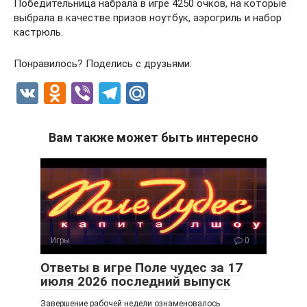
Победительница набрала в игре 4250 очков, на которые
выбрала в качестве призов ноутбук, аэрогриль и набор
кастрюль.
Понравилось? Поделись с друзьями:
V
O
Vi
T
M
K
d
b
el
ail
n
er
e
.R
Вам также может быть интересно
o
gr
u
kl
a
a
m
ss
ni
Игры
0
ki
Ответы в игре Поле чудес за 17
июля 2026 последний выпуск
Завершение рабочей недели ознаменовалось