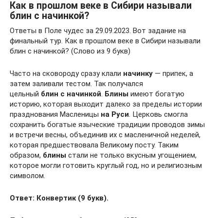
Как в прошлом веке в Сибири называли
блин с начинкой?
Ответы в Поле чудес за 29.09.2023. Вот задание на
финальный тур. Как в прошлом веке в Сибири называли
блин с начинкой? (Слово из 9 букв)
Часто на сковороду сразу клали
начинку
— припек, а
затем заливали тестом. Так получался
цельный
блин
с
начинкой
.
Блины
имеют богатую
историю, которая выходит далеко за пределы истории
празднования Масленицы
на
Руси
. Церковь смогла
сохранить богатые языческие традиции проводов зимы
и встречи весны, объединив их с масленичной неделей,
которая предшествовала Великому посту. Таким
образом,
блины
стали не только вкусным угощением,
которое могли готовить круглый год, но и религиозным
символом.
Ответ: Конвертик (9 букв).