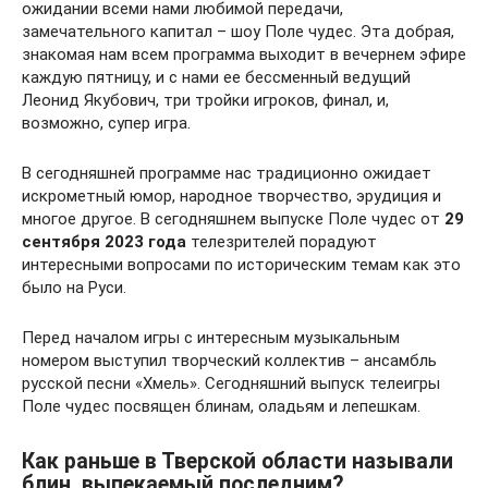
ожидании всеми нами любимой передачи,
замечательного капитал – шоу Поле чудес. Эта добрая,
знакомая нам всем программа выходит в вечернем эфире
каждую пятницу, и с нами ее бессменный ведущий
Леонид Якубович, три тройки игроков, финал, и,
возможно, супер игра.
В сегодняшней программе нас традиционно ожидает
искрометный юмор, народное творчество, эрудиция и
многое другое. В сегодняшнем выпуске Поле чудес от
29
сентября 2023 года
телезрителей порадуют
интересными вопросами по историческим темам как это
было на Руси.
Перед началом игры с интересным музыкальным
номером выступил творческий коллектив – ансамбль
русской песни «Хмель». Сегодняшний выпуск телеигры
Поле чудес посвящен блинам, оладьям и лепешкам.
Как раньше в Тверской области называли
блин, выпекаемый последним?