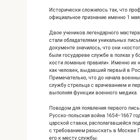
Исторически сложилось так, что проф
официальное признание именно 1 мая
Двое учеников легендарного мастер
стали обладателями уникальных пись
документе значилось, что они «косто
были государеве службе в полках у б
кости ломаные правили». Именно их 
как человек, выдавший первый в Ро
Примечательно, что до начала военн
службу стрельца с врачеванием и пе
выполняя функции военного медика.
Поводом для появления первого пись
Русско-польская война 1654–1667 годо
царской ставки, располагавшейся по
с требованием разыскать в Москве 
его к месту службы.