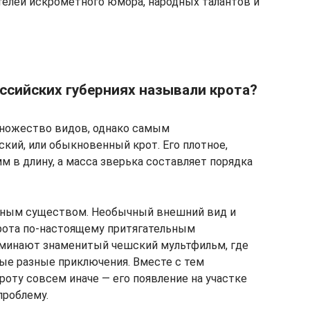
ителей искрометного юмора, народных талантов и
оссийских губерниях называли крота?
ножество видов, однако самым
кий, или обыкновенный крот. Его плотное,
м в длину, а масса зверька составляет порядка
льным существом. Необычный внешний вид и
рота по-настоящему притягательным
оминают знаменитый чешский мультфильм, где
ые разные приключения. Вместе с тем
роту совсем иначе — его появление на участке
проблему.