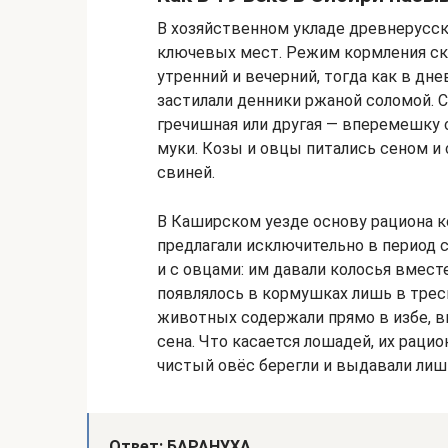
В хозяйственном укладе древнерусск
ключевых мест. Режим кормления ск
утренний и вечерний, тогда как в дн
застилали денники ржаной соломой. 
гречишная или другая — вперемешку с
муки. Козы и овцы питались сеном и 
свиней.
В Каширском уезде основу рациона ко
предлагали исключительно в период 
и с овцами: им давали колосья вмест
появлялось в кормушках лишь в трес
животных содержали прямо в избе, в
сена. Что касается лошадей, их рацио
чистый овёс берегли и выдавали лишь
Ответ: БАРАНУХА.