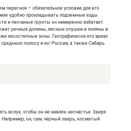
м перегноя — обязательное условие для его
емле удобно прокладывать подземные ходы.
и и песчаные грунты он намеренно избегает.
жат речные долины, лесные опушки и поляны в
кже лесостепные зоны. Географически его ареал
 среднюю полосу и юг России, а также Сибирь
ть вслух, чтобы он не навлёк несчастье. Зверя
. Например, он, сам, чёрный зверь, косматый