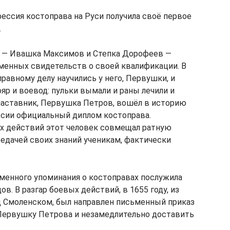
ессия костоправа на Руси получила своё первое
.
а — Ивашка Максимов и Степка Дорофеев —
менных свидетельств о своей квалификации. В
правному делу научились у него, Первушки, и
ояр и воевод: пульки вымали и раны лечили и
наставник, Первушка Петров, вошёл в историю
ссии официальный диплом костоправа.
ых действий этот человек совмещал ратную
редачей своих знаний ученикам, фактически
менного упоминания о костоправах послужила
в. В разгар боевых действий, в 1655 году, из
д Смоленском, был направлен письменный приказ
Первушку Петрова и незамедлительно доставить