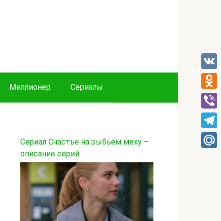
VK
Миллионер
Сериалы
Odnok
Viber
Tele
Сериал Счастье на рыбьем меху –
описание серий
Mail.