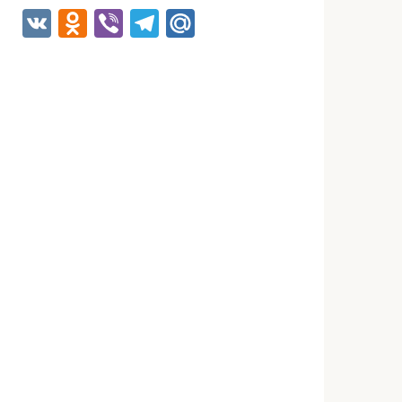
VK
Odnoklassniki
Viber
Telegram
Mail.Ru