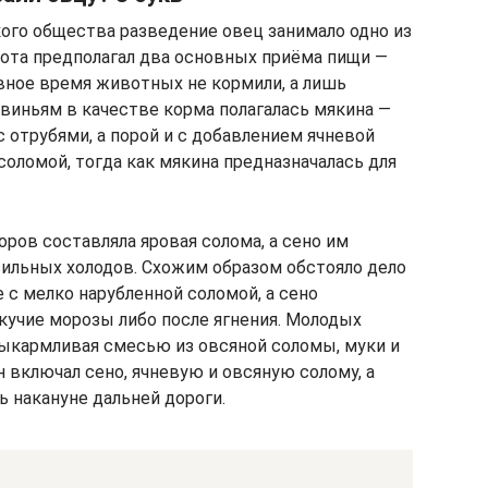
ого общества разведение овец занимало одно из
ота предполагал два основных приёма пищи —
евное время животных не кормили, а лишь
Свиньям в качестве корма полагалась мякина —
 отрубями, а порой и с добавлением ячневой
соломой, тогда как мякина предназначалась для
ров составляла яровая солома, а сено им
сильных холодов. Схожим образом обстояло дело
е с мелко нарубленной соломой, а сено
кучие морозы либо после ягнения. Молодых
ыкармливая смесью из овсяной соломы, муки и
н включал сено, ячневую и овсяную солому, а
 накануне дальней дороги.