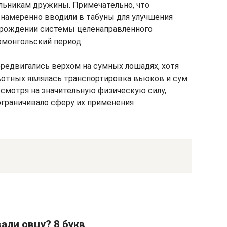
ьникам дружины. Примечательно, что
намеренно вводили в табуны для улучшения
зарождении системы целенаправленного
омонгольский период.
ередвигались верхом на сумных лошадях, хотя
отных являлась транспортировка вьюков и сум.
есмотря на значительную физическую силу,
ограничивало сферу их применения
вали овцу? 8 букв