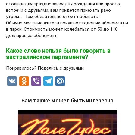
столики для празднования дня рождения или просто
встречи с друзьями, вам придется приехать рано
утром. … Там обязательно стоит побывать!
Обычно местные жители покупают годовые абонементы
в парки. Стоимость может колебаться от 50 до 110
долларов за абонемент.
Какое слово нельзя было говорить в
австралийском парламенте?
Понравилось? Поделись с друзьями:
V
O
Vi
T
M
K
d
b
el
ail
n
er
e
.R
Вам также может быть интересно
o
gr
u
kl
a
a
m