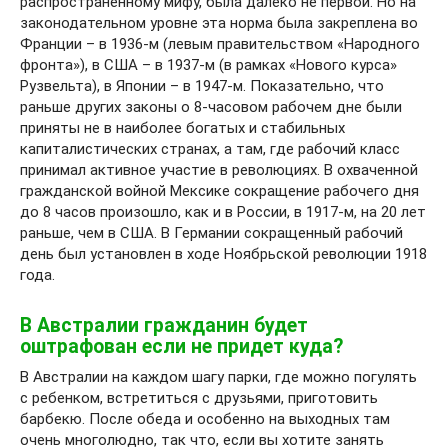
распространенному мифу, была далеко не первой. Но на
законодательном уровне эта норма была закреплена во
Франции – в 1936-м (левым правительством «Народного
фронта»), в США – в 1937-м (в рамках «Нового курса»
Рузвельта), в Японии – в 1947-м. Показательно, что
раньше других законы о 8-часовом рабочем дне были
приняты не в наиболее богатых и стабильных
капиталистических странах, а там, где рабочий класс
принимал активное участие в революциях. В охваченной
гражданской войной Мексике сокращение рабочего дня
до 8 часов произошло, как и в России, в 1917-м, на 20 лет
раньше, чем в США. В Германии сокращенный рабочий
день был установлен в ходе Ноябрьской революции 1918
года.
В Австралии гражданин будет
оштрафован если не придет куда?
В Австралии на каждом шагу парки, где можно погулять
с ребенком, встретиться с друзьями, приготовить
барбекю. После обеда и особенно на выходных там
очень многолюдно, так что, если вы хотите занять