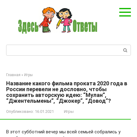
Перейти
к
контенту
Поиск:
Главная
»
Игры
Название какого фильма проката 2020 года в
России перевели не дословно, чтобы
сохранить авторскую идею: “Мулан”,
“Джентельмены”, “Джокер”, “Довод”?
Опубликовано:
16.01.2021
Игры
В этот субботний вечер мы всей семьей собрались у