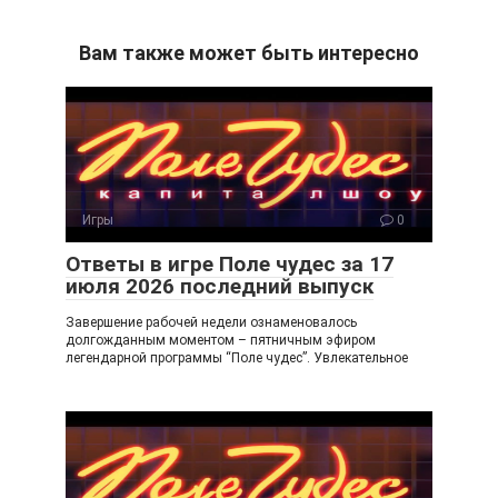
K
d
b
el
ail
n
er
e
.R
Вам также может быть интересно
o
gr
u
kl
a
a
m
ss
ni
Игры
0
ki
Ответы в игре Поле чудес за 17
июля 2026 последний выпуск
Завершение рабочей недели ознаменовалось
долгожданным моментом – пятничным эфиром
легендарной программы “Поле чудес”. Увлекательное