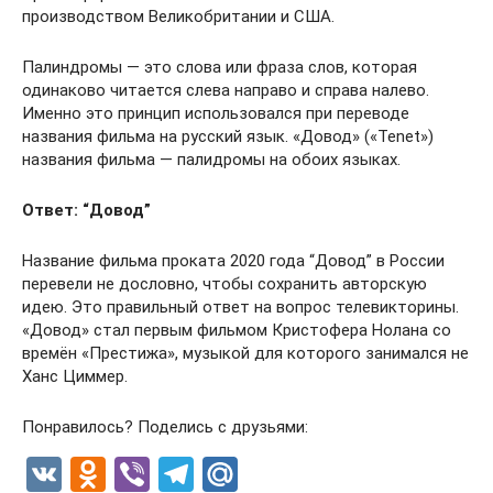
производством Великобритании и США.
Палиндромы — это слова или фраза слов, которая
одинаково читается слева направо и справа налево.
Именно это принцип использовался при переводе
названия фильма на русский язык. «Довод» («Tenet»)
названия фильма — палидромы на обоих языках.
Ответ: “Довод”
Название фильма проката 2020 года “Довод” в России
перевели не дословно, чтобы сохранить авторскую
идею. Это правильный ответ на вопрос телевикторины.
«Довод» стал первым фильмом Кристофера Нолана со
времён «Престижа», музыкой для которого занимался не
Ханс Циммер.
Понравилось? Поделись с друзьями:
V
O
Vi
T
M