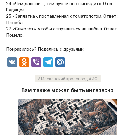
24. «Чем дальше …, тем лучше оно выглядит». Ответ:
Будущее.
25. «Заплатка», поставленная стоматологом. Ответ:
Пломба.
27. «Самолёт», чтобы отправиться на шабаш. Ответ:
Помело.
Понравилось? Поделись с друзьями:
V
O
Vi
T
M
K
d
b
el
ail
n
er
e
.R
Московский кроссворд АИФ
o
gr
u
Вам также может быть интересно
kl
a
a
m
ss
ni