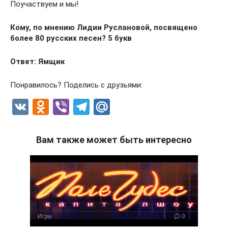
Поучаствуем и мы!
Кому, по мнению Лидии Руслановой, посвящено
более 80 русских песен? 5 букв
Ответ: Ямщик
Понравилось? Поделись с друзьями:
V
O
Vi
T
M
K
d
b
el
ail
n
er
e
.R
Вам также может быть интересно
o
gr
u
kl
a
a
m
ss
ni
Игры
0