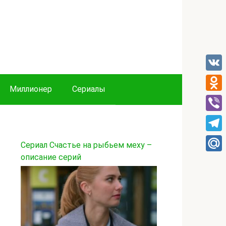
VK
Миллионер
Сериалы
Odnok
Viber
Tele
Сериал Счастье на рыбьем меху –
описание серий
Mail.