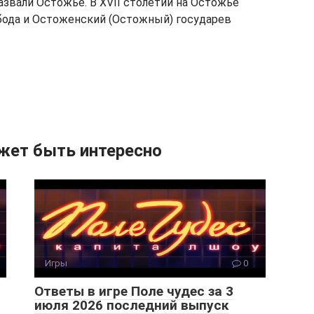
азвали Остожье. В XVII столетии на Остожье
бода и Остоженский (Остожный) государев
жет быть интересно
Игры
0
Ответы в игре Поле чудес за 3
июля 2026 последний выпуск