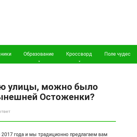
дники
Образование
Кроссворд
Поле чудес
ию улицы, можно было
нынешней Остоженки?
ответ
ля 2017 года и мы традиционно предлагаем вам