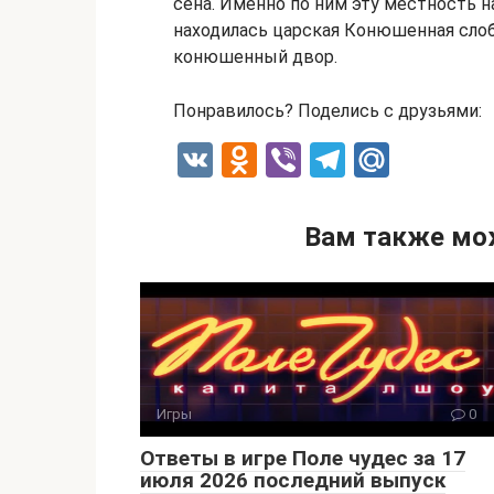
сена. Именно по ним эту местность н
находилась царская Конюшенная сло
конюшенный двор.
Понравилось? Поделись с друзьями:
V
O
Vi
T
M
K
d
b
el
ail
n
er
e
.R
Вам также мо
o
gr
u
kl
a
a
m
ss
ni
Игры
0
ki
Ответы в игре Поле чудес за 17
июля 2026 последний выпуск