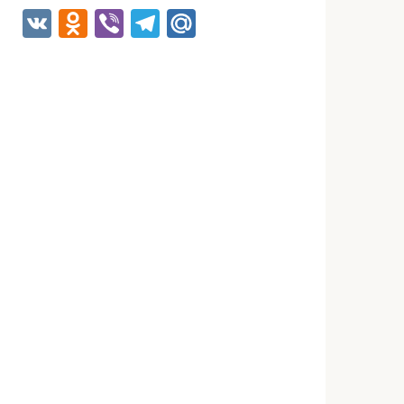
VK
Odnoklassniki
Viber
Telegram
Mail.Ru