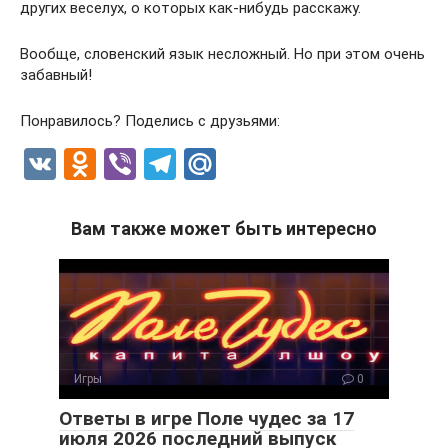
других веселух, о которых как-нибудь расскажу.
Вообще, словенский язык несложный. Но при этом очень
забавный!
Понравилось? Поделись с друзьями:
V
O
Vi
T
M
K
d
b
el
ail
n
er
e
.R
Вам также может быть интересно
o
gr
u
kl
a
a
m
ss
ni
Игры
0
ki
Ответы в игре Поле чудес за 17
июля 2026 последний выпуск