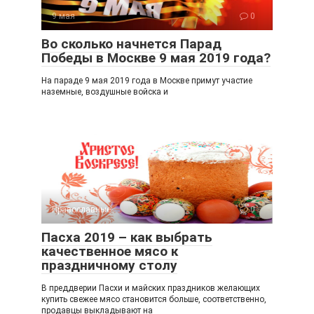
ss
ni
9 мая
0
ki
Во сколько начнется Парад
Победы в Москве 9 мая 2019 года?
На параде 9 мая 2019 года в Москве примут участие
наземные, воздушные войска и
Православные
0
Пасха 2019 – как выбрать
качественное мясо к
праздничному столу
В преддверии Пасхи и майских праздников желающих
купить свежее мясо становится больше, соответственно,
продавцы выкладывают на