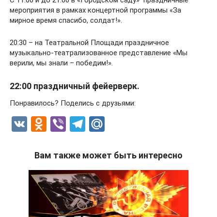
С 11:00 и до 21:00 в «Городском саду» праздничные
мероприятия в рамках концертной программы «За
мирное время спасибо, солдат!».
20:30 – на Театральной Площади праздничное
музыкально-театрализованное представление «Мы
верили, мы знали – победим!».
22:00 праздничный фейерверк.
Понравилось? Поделись с друзьями:
V
O
Vi
T
M
K
d
b
el
ail
n
er
e
.R
Вам также может быть интересно
o
gr
u
kl
a
a
m