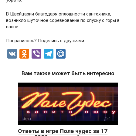
убрать.
В Швейцарии благодаря оплошности сантехника,
возникло шуточное соревнование по спуску с горы в
ванне.
Понравилось? Поделись с друзьями:
V
O
Vi
T
M
K
d
b
el
ail
n
er
e
.R
Вам также может быть интересно
o
gr
u
kl
a
a
m
ss
ni
Игры
0
ki
Ответы в игре Поле чудес за 17