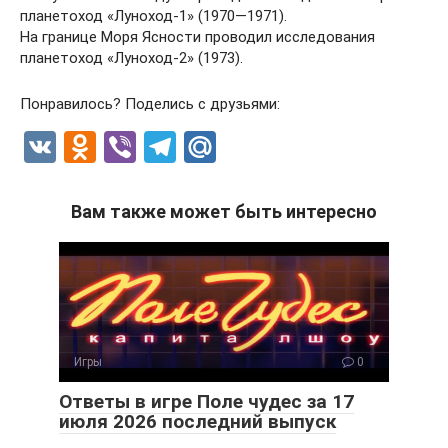
планетоход «Луноход-1» (1970—1971).
На границе Моря Ясности проводил исследования
планетоход «Луноход-2» (1973).
Понравилось? Поделись с друзьями:
V
O
Vi
T
M
K
d
b
el
ail
n
er
e
.R
Вам также может быть интересно
o
gr
u
kl
a
a
m
ss
ni
Игры
0
ki
Ответы в игре Поле чудес за 17
июля 2026 последний выпуск