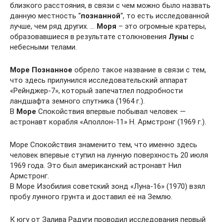
близкого расстояния, в связи с чем можно было назвать
данную местность “
познанной
“, то есть исследованной
лучше, чем ряд других. …
Моря
– это огромные кратеры,
образовавшиеся в результате столкновения
Луны
с
небесными телами.
Море
Познанное
обрело такое название в связи с тем,
что здесь прилунился исследовательский аппарат
«Рейнджер-7», который запечатлел подробности
ландшафта земного спутника (1964 г.).
В
Море
Спокойствия впервые побывал человек —
астронавт корабля «Аполлон-11» Н. Армстронг (1969 г.).
Море Спокойствия знаменито тем, что именно здесь
человек впервые ступил на лунную поверхность 20 июля
1969 года. Это был американский астронавт Нил
Армстронг.
В Море Изобилия советский зонд «Луна-16» (1970) взял
пробу лунного грунта и доставил её на Землю.
К югу от Залива Радуги проводил исследования первый