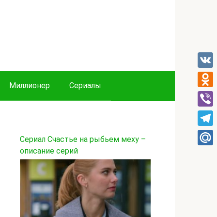
VK
Миллионер
Сериалы
Odnok
Viber
Tele
Сериал Счастье на рыбьем меху –
описание серий
Mail.