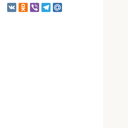
VK
Odnoklassniki
Viber
Telegram
Mail.Ru