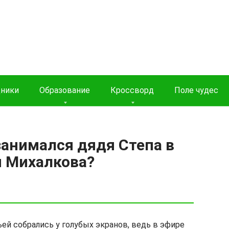
дники
Образование
Кроссворд
Поле чудес
занимался дядя Степа в
я Михалкова?
ей собрались у голубых экранов, ведь в эфире