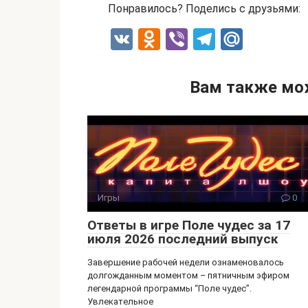
Понравилось? Поделись с друзьями:
V
O
Vi
T
M
K
d
b
el
ail
n
er
e
.R
Вам также мо
o
gr
u
kl
a
a
m
ss
ni
Игры
0
ki
Ответы в игре Поле чудес за 17
июля 2026 последний выпуск
Завершение рабочей недели ознаменовалось
долгожданным моментом – пятничным эфиром
легендарной программы “Поле чудес”.
Увлекательное