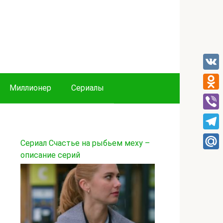
VK
Миллионер
Сериалы
Odnok
Viber
Tele
Сериал Счастье на рыбьем меху –
описание серий
Mail.