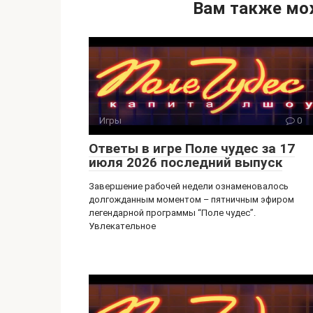
n
er
e
.R
Вам также мо
o
gr
u
kl
a
a
m
ss
ni
Игры
0
ki
Ответы в игре Поле чудес за 17
июля 2026 последний выпуск
Завершение рабочей недели ознаменовалось
долгожданным моментом – пятничным эфиром
легендарной программы “Поле чудес”.
Увлекательное