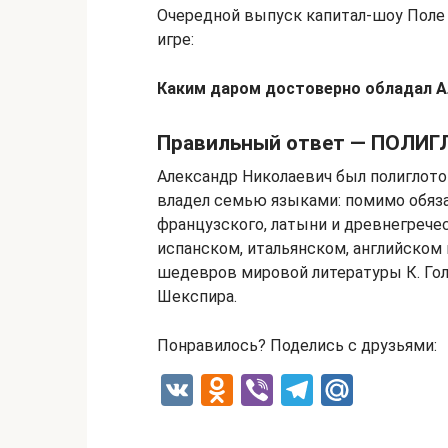
Очередной выпуск капитал-шоу Поле ч
игре:
Каким даром достоверно обладал А
Правильный ответ — ПОЛИГ
Александр Николаевич был полиглото
владел семью языками: помимо обяза
французского, латыни и древнегрече
испанском, итальянском, английском
шедевров мировой литературы К. Голь
Шекспира.
Понравилось? Поделись с друзьями:
V
O
Vi
T
M
K
d
b
el
ail