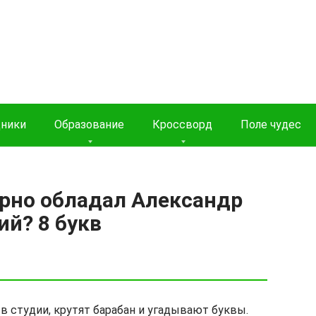
дники
Образование
Кроссворд
Поле чудес
рно обладал Александр
й? 8 букв
 в студии, крутят барабан и угадывают буквы.