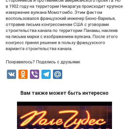
сторонников и противником американского проекта. Но
в 1902 году на территории Никарагуа происходит крупное
извержение вулкана Момотомбо. Этим фактом
воспользовался французский инженер Бюно-Варилья,
отправив письма конгрессменам США с уговорами
строительства канала по территории Панамы, наклеив
на письма марки с изображением вулкана. После этого
конгресс принял решение в пользу французского
варианта строительства канала.
Понравилось? Поделись с друзьями:
V
O
Vi
T
M
K
d
b
el
ail
n
er
e
.R
Вам также может быть интересно
o
gr
u
kl
a
a
m